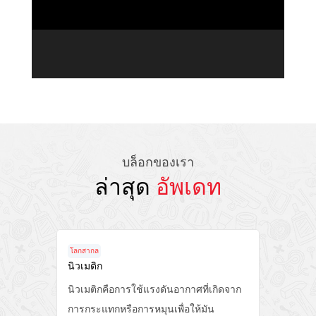
บล็อกของเรา
ล่าสุด
อัพเดท
โลกสากล
โลก
าร
นิวเมติก
คุณ
นิวเมติกคือการใช้แรงดันอากาศที่เกิดจาก
1. 
บ
การกระแทกหรือการหมุนเพื่อให้มัน
น้ำ