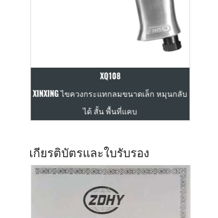
XQ108
บได้,
XINXING ไขควงกระแทกลมขนาดเล็ก หมุนกลับ
ไขควง
ได้ สั้น พื้นที่แคบ
เกียรติบัตรและใบรับรอง