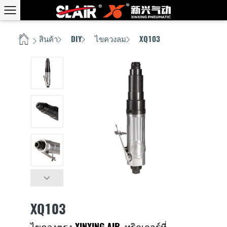
สินค้า
DIY
ไขควงลม
XQ103
บ้าน
/
/
/
/
XQ103
ไขควงตรง XINXING AIR, ทริกเกอร์ที่