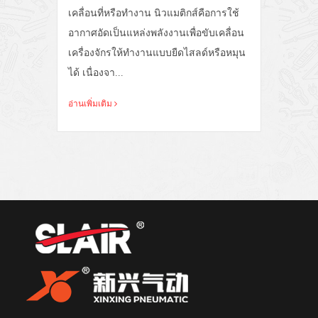
เคลื่อนที่หรือทำงาน นิวแมติกส์คือการใช้
ระด
ื้น
อากาศอัดเป็นแหล่งพลังงานเพื่อขับเคลื่อน
ใช้
ภท
เครื่องจักรให้ทำงานแบบยืดไสลด์หรือหมุน
ลิก
ีต)
ได้ เนื่องจา...
และ
อ่านเพิ่มเติม
อ่าน