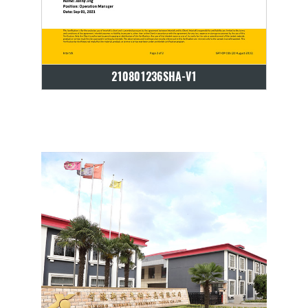
210801236SHA-V1