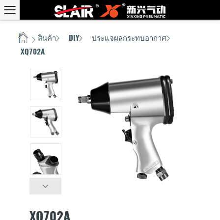
สินค้า
DIY
ประแจผลกระทบอากาศ
บ้าน
/
/
/
/
XQ702A
XQ702A