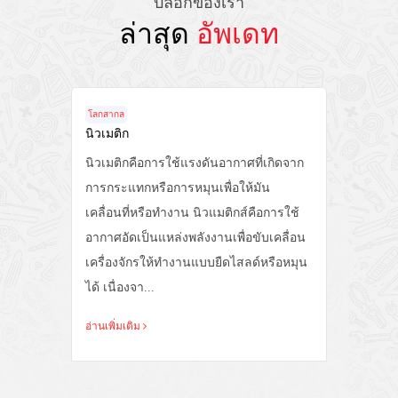
บล็อกของเรา
ล่าสุด
อัพเดท
โลกสากล
โลก
าร
นิวเมติก
คุณ
นิวเมติกคือการใช้แรงดันอากาศที่เกิดจาก
1. 
บ
การกระแทกหรือการหมุนเพื่อให้มัน
น้ำ
เคลื่อนที่หรือทำงาน นิวแมติกส์คือการใช้
ระด
ื้น
อากาศอัดเป็นแหล่งพลังงานเพื่อขับเคลื่อน
ใช้
ภท
เครื่องจักรให้ทำงานแบบยืดไสลด์หรือหมุน
ลิก
ีต)
ได้ เนื่องจา...
และ
อ่านเพิ่มเติม
อ่าน